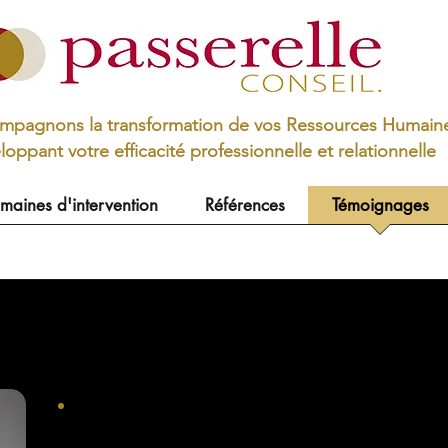
mpagnons la transformation de vos Ressources Humain
oppant votre efficacité professionnelle et relationnelle
maines d'intervention
Références
Témoignages
" Exigeante, rigoureuse et investie