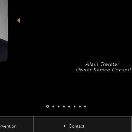
collectif au service des clients qu'e
qui résume bien Odile depuis 
travaillons ensemble ! Quels que so
continent sur lesquels elle intervien
pour s'adapter aux équipes avec lesq
que ce soit en formation, en c
building. "
Alain Treister
Owner Kamae Conseil
rvention
Contact