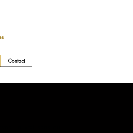
es
Contact
,avec un vrai sens du