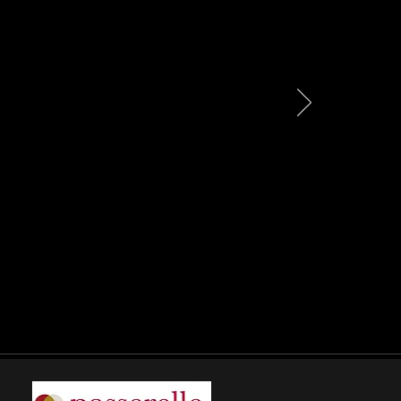
lle accompagne...voici
huit ans que nous
ient le projet et le
t, Odile a un vrai don
uelles elle travaille,
oaching ou en team