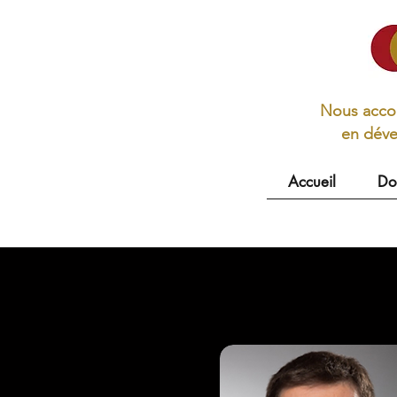
Nous acco
en dével
Accueil
Do