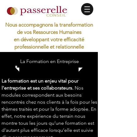
Nous accompagnons la transformation
de vos Ressources Humaines
en développant votre efficacité
professionnelle et relationnelle
La Formation en Entreprise
La formation est un enjeu vital pour
l’entreprise et ses collaborateurs.
Nos
modules correspondent aux besoins
rencontrés chez nos clients à la fois pour les
thèmes traités et pour la forme adoptée.
En
effet, notre expérience du terrain nous
montre tous les jours qu’une formation est
d’autant plus efficace lorsqu’elle est suivie